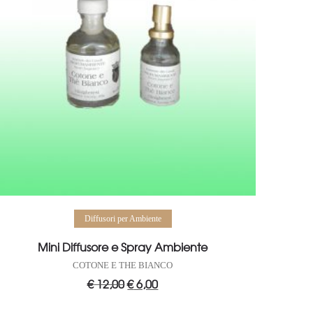
Aggiungi al carrello
Diffusori per Ambiente
Mini Diffusore e Spray Ambiente
COTONE E THE BIANCO
€
12,00
Il
€
6,00
Il
prezzo
prezzo
originale
attuale
era:
è: