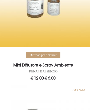
Aggiungi al carrello
Diffusori per Ambiente
Mini Diffusore e Spray Ambiente
KENAF E ASSENZIO
€
12,00
Il
€
6,00
Il
prezzo
prezzo
originale
attuale
era:
è:
€ 12,00.
€ 6,00.
-50% Sale!