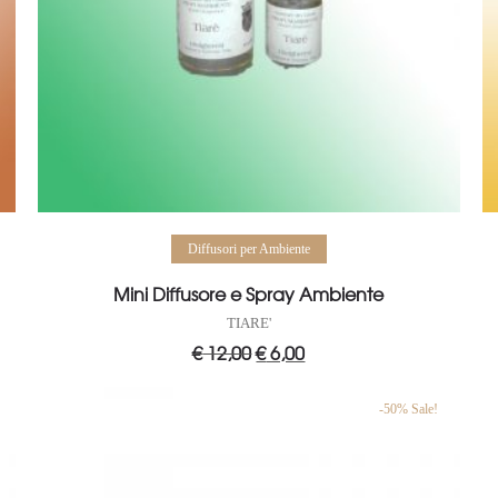
Aggiungi al carrello
Diffusori per Ambiente
Mini Diffusore e Spray Ambiente
TIARE'
€
12,00
Il
€
6,00
Il
prezzo
prezzo
originale
attuale
era:
è:
€ 12,00.
€ 6,00.
-50% Sale!