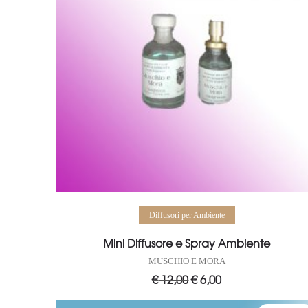
Aggiungi al carrello
Diffusori per Ambiente
Mini Diffusore e Spray Ambiente
MUSCHIO E MORA
€
12,00
Il
€
6,00
Il
prezzo
prezzo
originale
attuale
era:
è: