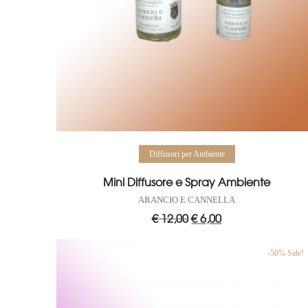
Aggiungi al carrello
Diffusori per Ambiente
Mini Diffusore e Spray Ambiente
ARANCIO E CANNELLA
€
12,00
Il
€
6,00
Il
prezzo
prezzo
originale
attuale
era:
è:
€ 12,00.
€ 6,00.
-50% Sale!