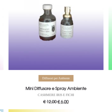
Aggiungi al carrello
Diffusori per Ambiente
Mini Diffusore e Spray Ambiente
CASHMERE IRIS E FICHI
€
12,00
Il
€
6,00
Il
prezzo
prezzo
originale
attuale
era:
è: