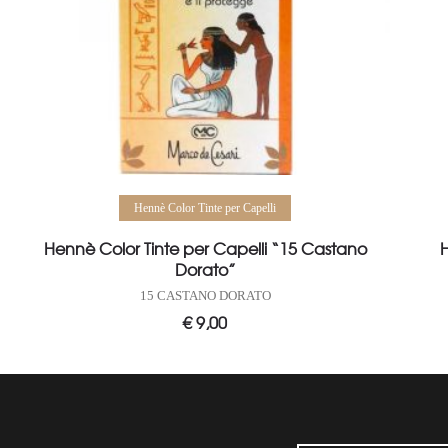
Aggiungi al carrello
Hennè Color Tinte per Capelli
Hennè Color Tinte per Capelli “15 Castano
H
Dorato”
15 CASTANO DORATO
€
9,00