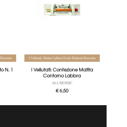
Aggiungi al carrello
 Rossetto
I Vellutati: Matite Labbra Occhi Matitoni Rossetto
to N. 1
I Vellutati: Confezione Matita
Contorno Labbra
ALL'HENNE'
€
6,50