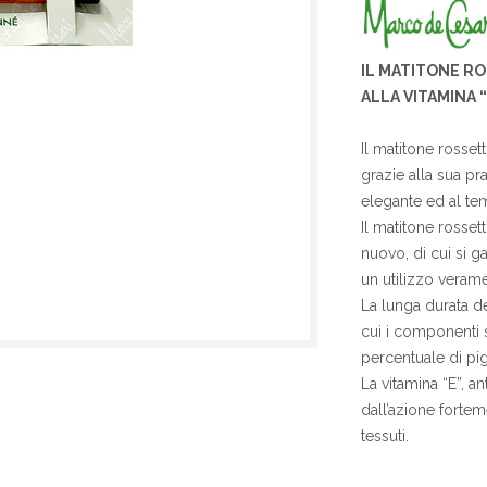
IL MATITONE R
ALLA VITAMINA 
Il matitone rosset
grazie alla sua pra
elegante ed al te
Il matitone rosse
nuovo, di cui si g
un utilizzo verame
La lunga durata de
cui i componenti 
percentuale di pig
La vitamina “E”, a
dall’azione forteme
tessuti.