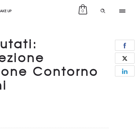
MAKE UP
0
lutati:
ezione
tone Contorno
i