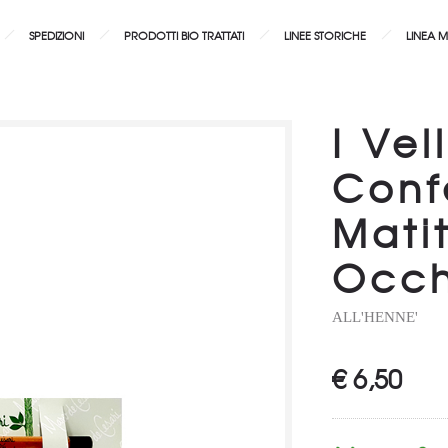
SPEDIZIONI
PRODOTTI BIO TRATTATI
LINEE STORICHE
LINEA 
I Vel
Conf
Mati
Occh
ALL'HENNE'
€
6,50