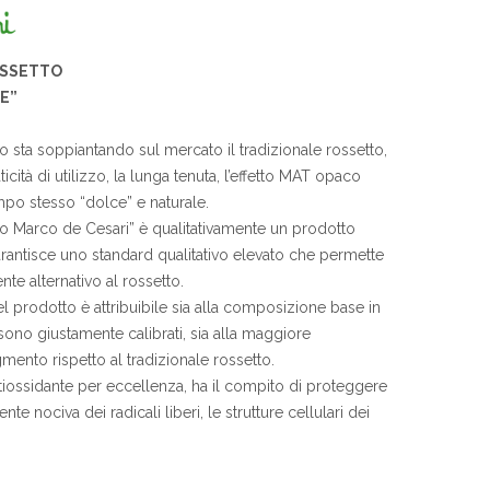
OSSETTO
“E”
to sta soppiantando sul mercato il tradizionale rossetto,
ticità di utilizzo, la lunga tenuta, l’effetto MAT opaco
mpo stesso “dolce” e naturale.
tto Marco de Cesari” è qualitativamente un prodotto
arantisce uno standard qualitativo elevato che permette
nte alternativo al rossetto.
l prodotto è attribuibile sia alla composizione base in
sono giustamente calibrati, sia alla maggiore
mento rispetto al tradizionale rossetto.
ntiossidante per eccellenza, ha il compito di proteggere
nte nociva dei radicali liberi, le strutture cellulari dei