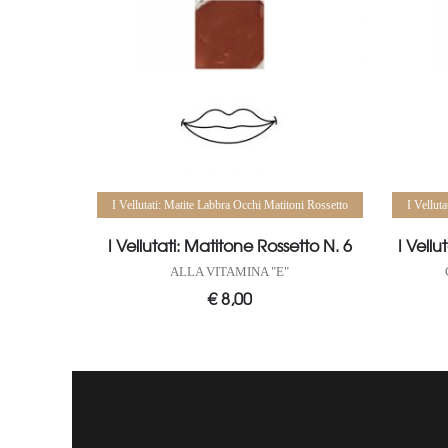
Aggiungi al carrello
I Vellutati: Matite Labbra Occhi Matitoni Rossetto
I Vellut
I Vellutati: Matitone Rossetto N. 6
I Vell
ALLA VITAMINA "E"
€
8,00