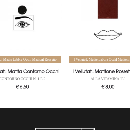
Aggiungi al carrello
Aggiungi al carrello
ati: Matite Labbra Occhi Matitoni Rossetto
I Vellutati: Matite Labbra Occhi Matitoni
utati: Matita Contorno Occhi
I Vellutati: Matitone Rosset
CONTORNO OCCHI N. 1 E 2
ALLA VITAMINA "E"
€
6,50
€
8,00