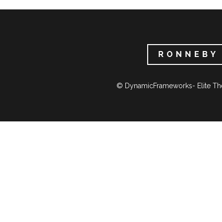
© DynamicFrameworks- Elite Th