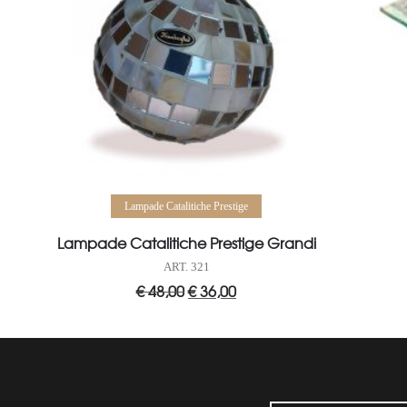
Aggiungi al carrello
Lampade Catalitiche Prestige
Lampade Catalitiche Prestige Grandi
ART. 321
€
48,00
Il
€
36,00
Il
prezzo
prezzo
originale
attuale
era:
è:
€ 48,00.
€ 36,00.