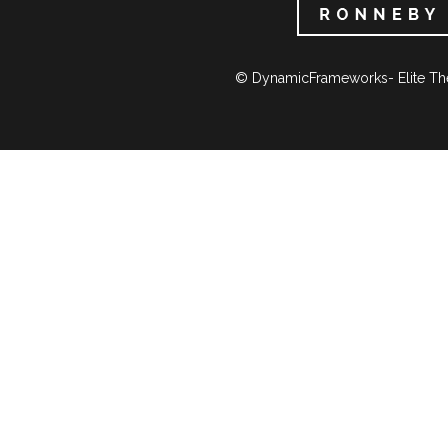
© DynamicFrameworks- Elite Th