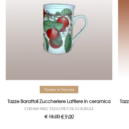
Aggiungi al carrello
Tisaniere in Terracotta
Tazze Barattoli Zuccheriere Lattiere in ceramica
Tazz
COD 660 MB2 TAZZA PICCOLA CILIEGIA
€
18,00
Il
€
9,00
Il
prezzo
prezzo
originale
attuale
era:
è: