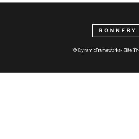
€ 18,00.
€ 9,00.
© DynamicFrameworks- Elite Th