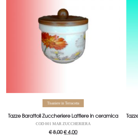
Aggiungi al carrello
Tisaniere in Terracotta
Tazze Barattoli Zuccheriere Lattiere in ceramica
Tazze
COD 001 MAR ZUCCHERIERA
€
8,00
Il
€
4,00
Il
prezzo
prezzo